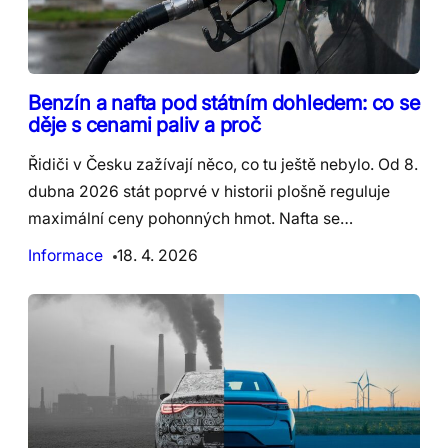
Benzín a nafta pod státním dohledem: co se
děje s cenami paliv a proč
Řidiči v Česku zažívají něco, co tu ještě nebylo. Od 8.
dubna 2026 stát poprvé v historii plošně reguluje
maximální ceny pohonných hmot. Nafta se…
Informace
18. 4. 2026