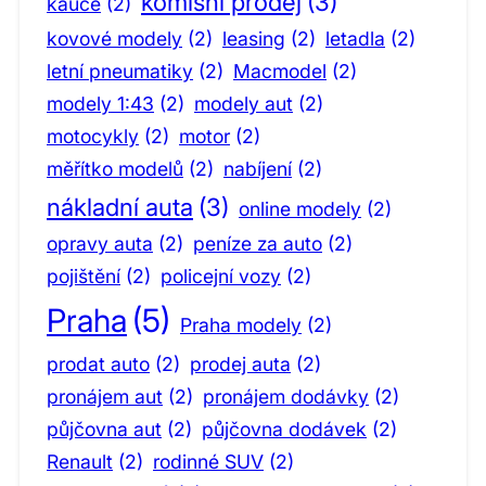
komisní prodej
(3)
kauce
(2)
kovové modely
(2)
leasing
(2)
letadla
(2)
letní pneumatiky
(2)
Macmodel
(2)
modely 1:43
(2)
modely aut
(2)
motocykly
(2)
motor
(2)
měřítko modelů
(2)
nabíjení
(2)
nákladní auta
(3)
online modely
(2)
opravy auta
(2)
peníze za auto
(2)
pojištění
(2)
policejní vozy
(2)
Praha
(5)
Praha modely
(2)
prodat auto
(2)
prodej auta
(2)
pronájem aut
(2)
pronájem dodávky
(2)
půjčovna aut
(2)
půjčovna dodávek
(2)
Renault
(2)
rodinné SUV
(2)