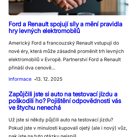
Ford a Renault spojují síly a mění pravidla
hry levných elektromobilů
Americký Ford a francouzský Renault vstupují do
nové éry, která může zásadně proměnit trh levných
elektromobilů v Evropě. Partnerství Ford a Renault
přináší dva cenově…
Informace
13. 12. 2025
Zapůjčili jste si auto na testovací jízdu a
poškodili ho? Pojištění odpovědnosti vás
ve štychu nenechá
Už jste si někdy půjčili auto na testovací jízdu?
Pokud jste v minulosti kupovali ojetý (ale i nový) vůz,
pak jste na tuto otázku nejspíš…