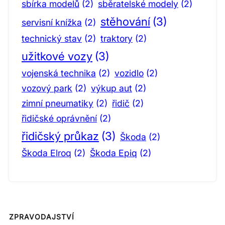
sbírka modelů
(2)
sběratelské modely
(2)
stěhování
(3)
servisní knížka
(2)
technický stav
(2)
traktory
(2)
užitkové vozy
(3)
vojenská technika
(2)
vozidlo
(2)
vozový park
(2)
výkup aut
(2)
zimní pneumatiky
(2)
řidič
(2)
řidičské oprávnění
(2)
řidičský průkaz
(3)
Škoda
(2)
Škoda Elroq
(2)
Škoda Epiq
(2)
ZPRAVODAJSTVÍ