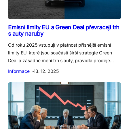
Emisní limity EU a Green Deal převracejí trh
s auty naruby
Od roku 2025 vstupují v platnost přísnější emisní
limity EU, které jsou součástí širší strategie Green
Deal a zásadně mění trh s auty, pravidla prodeje…
Informace
13. 12. 2025