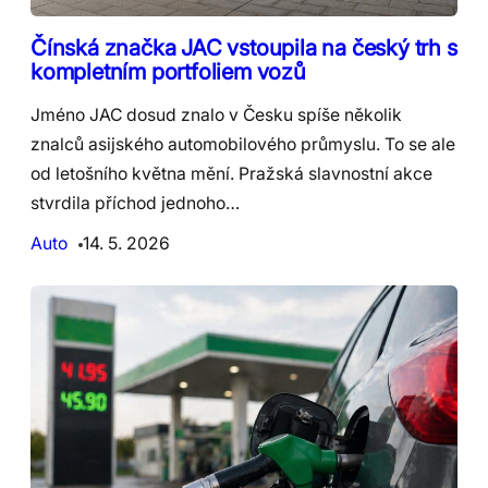
Čínská značka JAC vstoupila na český trh s
kompletním portfoliem vozů
Jméno JAC dosud znalo v Česku spíše několik
znalců asijského automobilového průmyslu. To se ale
od letošního května mění. Pražská slavnostní akce
stvrdila příchod jednoho…
Auto
14. 5. 2026