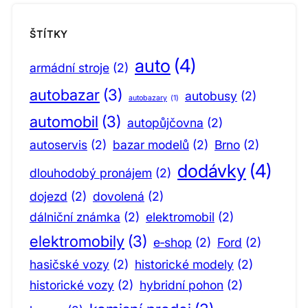
ŠTÍTKY
auto
(4)
armádní stroje
(2)
autobazar
(3)
autobusy
(2)
autobazary
(1)
automobil
(3)
autopůjčovna
(2)
autoservis
(2)
bazar modelů
(2)
Brno
(2)
dodávky
(4)
dlouhodobý pronájem
(2)
dojezd
(2)
dovolená
(2)
dálniční známka
(2)
elektromobil
(2)
elektromobily
(3)
e‑shop
(2)
Ford
(2)
hasičské vozy
(2)
historické modely
(2)
historické vozy
(2)
hybridní pohon
(2)