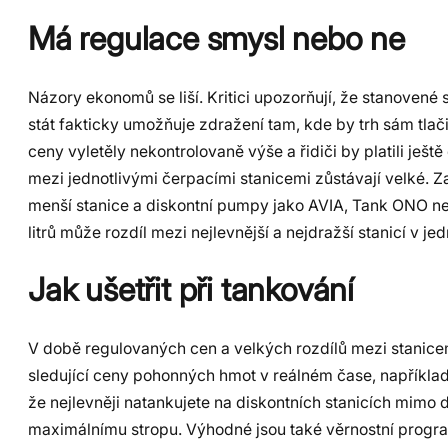
Má regulace smysl nebo ne
Názory ekonomů se liší. Kritici upozorňují, že stanovené
stát fakticky umožňuje zdražení tam, kde by trh sám tlač
ceny vyletěly nekontrolovaně výše a řidiči by platili ješt
mezi jednotlivými čerpacími stanicemi zůstávají velké. 
menší stanice a diskontní pumpy jako AVIA, Tank ONO nebo
litrů může rozdíl mezi nejlevnější a nejdražší stanicí v 
Jak ušetřit při tankování
V době regulovaných cen a velkých rozdílů mezi stanice
sledující ceny pohonných hmot v reálném čase, například 
že nejlevněji natankujete na diskontních stanicích mimo 
maximálnímu stropu. Výhodné jsou také věrnostní program