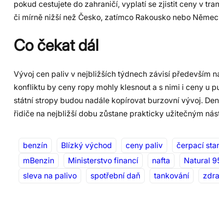
pokud cestujete do zahraničí, vyplatí se zjistit ceny v t
či mírně nižší než Česko, zatímco Rakousko nebo Německ
Co čekat dál
Vývoj cen paliv v nejbližších týdnech závisí především n
konfliktu by ceny ropy mohly klesnout a s nimi i ceny u
státní stropy budou nadále kopírovat burzovní vývoj. De
řidiče na nejbližší dobu zůstane prakticky užitečným nás
benzín
Blízký východ
ceny paliv
čerpací sta
mBenzin
Ministerstvo financí
nafta
Natural 9
sleva na palivo
spotřební daň
tankování
zdr