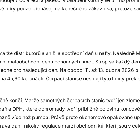
hoduje v dolarech a jakékoliv oslabení koruny se přímo promí
elké míry pouze přenášejí na konečného zákazníka, protože s
rže distributorů a snížila spotřební daň u nafty. Následně M
mální maloobchodní cenu pohonných hmot. Strop se každý de
edne pro následující den. Na období 11. až 13. dubna 2026 pl
y na 45,90 korunách. Čerpací stanice nesmějí tyto limity přek
ečně končí. Marže samotných čerpacích stanic tvoří jen zlomek
 daň a DPH, které dohromady tvoří přibližně polovinu koncové
výrazně více než pumpa. Právě proto ekonomové opakovaně up
prava daní, nikoliv regulace marží obchodníků, kteří jsou v ce