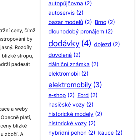
autopůjčovna
(2)
autoservis
(2)
bazar modelů
(2)
Brno
(2)
tržní ceny, čímž
dlouhodobý pronájem
(2)
astropování by
dodávky
(4)
dojezd
(2)
 jasný. Rozdíly
dovolená
(2)
blízké stropu,
dálniční známka
(2)
ádrži padesát
elektromobil
(2)
elektromobily
(3)
e‑shop
(2)
Ford
(2)
hasičské vozy
(2)
ikace a weby
historické modely
(2)
 Obecně platí,
historické vozy
(2)
 ceny blízké
hybridní pohon
(2)
kauce
(2)
u zboží. A