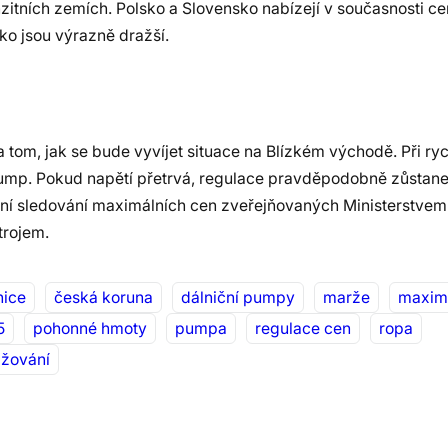
ranzitních zemích. Polsko a Slovensko nabízejí v současnosti c
o jsou výrazně dražší.
a tom, jak se bude vyvíjet situace na Blízkém východě. Při ry
 pump. Pokud napětí přetrvá, regulace pravděpodobně zůstane 
nní sledování maximálních cen zveřejňovaných Ministerstvem 
trojem.
nice
česká koruna
dálniční pumpy
marže
maximá
5
pohonné hmoty
pumpa
regulace cen
ropa
ažování