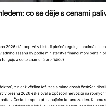
hledem: co se děje s cenami pali
dubna 2026 stát poprvé v historii plošně reguluje maximální c
z vládního zásahu by podle ministerstva financí mohl benzín p
e funguje a co to znamená pro řidiče?
ktorů, z nichž většina leží zcela mimo dosah českých distri
rý v březnu 2026 eskaloval a způsobil nervozitu na ropných 
 nafta v Česku tempem přesahujícím korunu za den. K tomu s