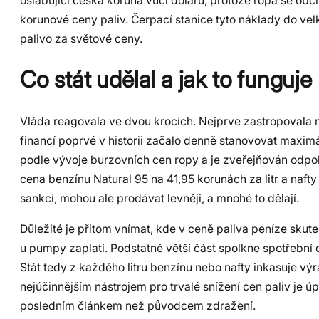
oslabující česká koruna vůči dolaru, protože ropa se obc
korunové ceny paliv. Čerpací stanice tyto náklady do v
palivo za světové ceny.
Co stát udělal a jak to funguje
Vláda reagovala ve dvou krocích. Nejprve zastropovala ma
financí poprvé v historii začalo denně stanovovat maxi
podle vývoje burzovních cen ropy a je zveřejňován odpol
cena benzínu Natural 95 na 41,95 korunách za litr a naft
sankcí, mohou ale prodávat levněji, a mnohé to dělají.
Důležité je přitom vnímat, kde v ceně paliva peníze skut
u pumpy zaplatí. Podstatně větší část spolkne spotřební
Stát tedy z každého litru benzínu nebo nafty inkasuje 
nejúčinnějším nástrojem pro trvalé snížení cen paliv je ú
posledním článkem než původcem zdražení.