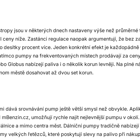
 stropy jsou v některých dnech nastaveny výše než průměrné 
il ceny níže. Zastánci regulace naopak argumentují, že bez z
ě o desítky procent více. Jeden konkrétní efekt je každopádně
Zatímco pumpy na frekventovaných místech prodávají za ceny 
 Globus nabízejí paliva i o několik korun levněji. Na plné n
jednom městě dosahovat až dvou set korun.
mi dává srovnávání pump ještě větší smysl než obvykle. Apl
mBenzin.cz, umožňují rychle najít nejlevnější pumpu v okolí.
dálnice a mimo centra měst. Dálniční pumpy tradičně nabízejí
y velkých řetězců, které poskytují slevy na palivo při nákup