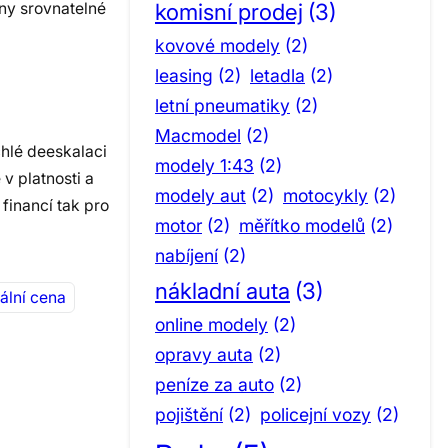
komisní prodej
(3)
eny srovnatelné
kovové modely
(2)
leasing
(2)
letadla
(2)
letní pneumatiky
(2)
Macmodel
(2)
chlé deeskalaci
modely 1:43
(2)
v platnosti a
modely aut
(2)
motocykly
(2)
financí tak pro
motor
(2)
měřítko modelů
(2)
nabíjení
(2)
nákladní auta
(3)
lní cena
online modely
(2)
opravy auta
(2)
peníze za auto
(2)
pojištění
(2)
policejní vozy
(2)