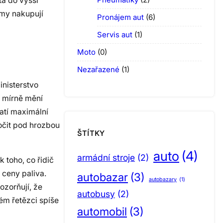
tá do vyšší
amy nakupují
Pronájem aut
(6)
Servis aut
(1)
Moto
(0)
Nezařazené
(1)
inisterstvo
n mírně mění
atí maximální
ročit pod hrozbou
ŠTÍTKY
auto
(4)
armádní stroje
(2)
 toho, co řidič
 ceny paliva.
autobazar
(3)
autobazary
(1)
ozorňují, že
autobusy
(2)
lém řetězci spíše
automobil
(3)