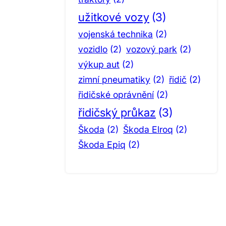
užitkové vozy
(3)
vojenská technika
(2)
vozidlo
(2)
vozový park
(2)
výkup aut
(2)
zimní pneumatiky
(2)
řidič
(2)
řidičské oprávnění
(2)
řidičský průkaz
(3)
Škoda
(2)
Škoda Elroq
(2)
Škoda Epiq
(2)