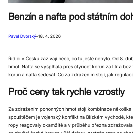
Benzín a nafta pod státním do
Pavel Dvorský
–
18. 4. 2026
Řidiči v Česku zažívají něco, co tu ještě nebylo. Od 8. 
hmot. Nafta se vyšplhala přes čtyřicet korun za litr a be
korun a nafta šedesát. Co za zdražením stojí, jak regulac
Proč ceny tak rychle vzrostly
Za zdražením pohonných hmot stojí kombinace několika fa
spouštěčem je vojenský konflikt na Blízkém východě, kte
ropy reagovaly okamžitě a v průběhu března zdražovala