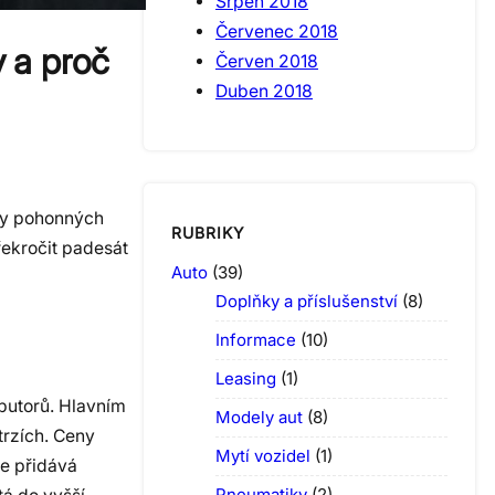
Srpen 2018
Červenec 2018
v a proč
Červen 2018
Duben 2018
eny pohonných
RUBRIKY
řekročit padesát
Auto
(39)
Doplňky a příslušenství
(8)
Informace
(10)
Leasing
(1)
butorů. Hlavním
Modely aut
(8)
trzích. Ceny
Mytí vozidel
(1)
e přidává
Pneumatiky
(2)