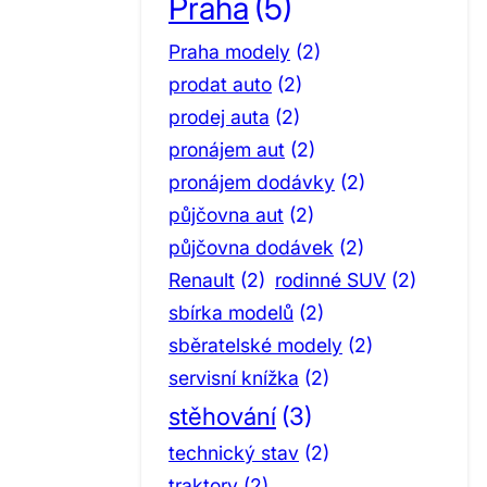
Praha
(5)
Praha modely
(2)
prodat auto
(2)
prodej auta
(2)
pronájem aut
(2)
pronájem dodávky
(2)
půjčovna aut
(2)
půjčovna dodávek
(2)
Renault
(2)
rodinné SUV
(2)
sbírka modelů
(2)
sběratelské modely
(2)
servisní knížka
(2)
stěhování
(3)
technický stav
(2)
traktory
(2)