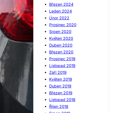
Březen 2024
Leden 2024
Únor 2022
Prosinec 2020
Srpen 2020
Květen 2020
Duben 2020
Březen 2020
Prosinec 2019
Listopad 2019
Září 2019
Květen 2019
Duben 2019
Březen 2019
Listopad 2018
Říjen 2018