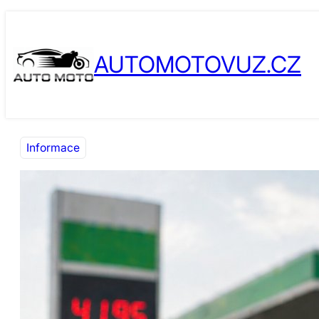
Přeskočit
Skip
na
to
AUTOMOTOVUZ.CZ
obsah
content
Informace