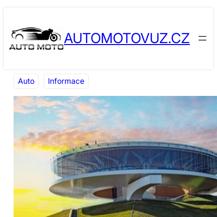
Přeskočit
Skip
na
to
AUTOMOTOVUZ.CZ
obsah
content
Auto
Informace