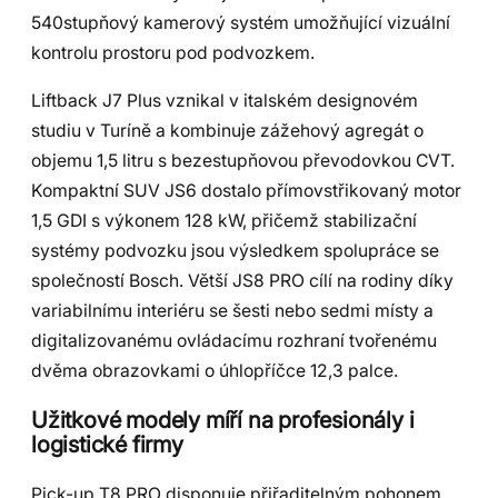
540stupňový kamerový systém umožňující vizuální
kontrolu prostoru pod podvozkem.
Liftback J7 Plus vznikal v italském designovém
studiu v Turíně a kombinuje zážehový agregát o
objemu 1,5 litru s bezestupňovou převodovkou CVT.
Kompaktní SUV JS6 dostalo přímovstřikovaný motor
1,5 GDI s výkonem 128 kW, přičemž stabilizační
systémy podvozku jsou výsledkem spolupráce se
společností Bosch. Větší JS8 PRO cílí na rodiny díky
variabilnímu interiéru se šesti nebo sedmi místy a
digitalizovanému ovládacímu rozhraní tvořenému
dvěma obrazovkami o úhlopříčce 12,3 palce.
Užitkové modely míří na profesionály i
logistické firmy
Pick-up T8 PRO disponuje přiřaditelným pohonem