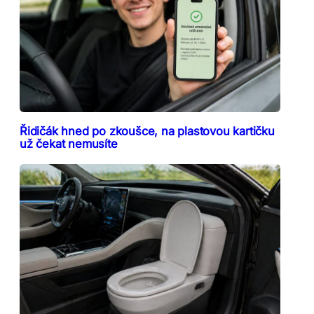
Řidičák hned po zkoušce, na plastovou kartičku
už čekat nemusíte