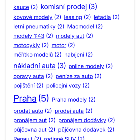
komisní prodej
(3)
kauce
(2)
kovové modely
(2)
leasing
(2)
letadla
(2)
letní pneumatiky
(2)
Macmodel
(2)
modely 1:43
(2)
modely aut
(2)
motocykly
(2)
motor
(2)
měřítko modelů
(2)
nabíjení
(2)
nákladní auta
(3)
online modely
(2)
opravy auta
(2)
peníze za auto
(2)
pojištění
(2)
policejní vozy
(2)
Praha
(5)
Praha modely
(2)
prodat auto
(2)
prodej auta
(2)
pronájem aut
(2)
pronájem dodávky
(2)
půjčovna aut
(2)
půjčovna dodávek
(2)
Renault
(2)
rodinné SUV
(2)