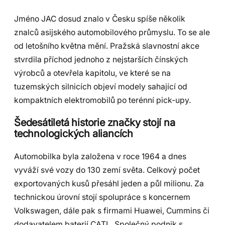
Jméno JAC dosud znalo v Česku spíše několik
znalců asijského automobilového průmyslu. To se ale
od letošního května mění. Pražská slavnostní akce
stvrdila příchod jednoho z nejstarších čínských
výrobců a otevřela kapitolu, ve které se na
tuzemských silnicích objeví modely sahající od
kompaktních elektromobilů po terénní pick-upy.
Šedesátiletá historie značky stojí na
technologických aliancích
Automobilka byla založena v roce 1964 a dnes
vyváží své vozy do 130 zemí světa. Celkový počet
exportovaných kusů přesáhl jeden a půl milionu. Za
technickou úrovní stojí spolupráce s koncernem
Volkswagen, dále pak s firmami Huawei, Cummins či
dodavatelem baterií CATL. Společný podnik s