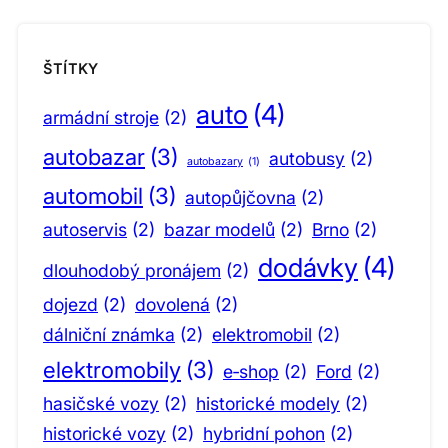
ŠTÍTKY
auto
(4)
armádní stroje
(2)
autobazar
(3)
autobusy
(2)
autobazary
(1)
automobil
(3)
autopůjčovna
(2)
autoservis
(2)
bazar modelů
(2)
Brno
(2)
dodávky
(4)
dlouhodobý pronájem
(2)
dojezd
(2)
dovolená
(2)
dálniční známka
(2)
elektromobil
(2)
elektromobily
(3)
e‑shop
(2)
Ford
(2)
hasičské vozy
(2)
historické modely
(2)
historické vozy
(2)
hybridní pohon
(2)