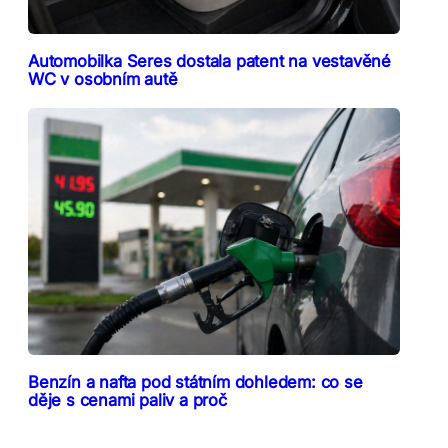
Automobilka Seres dostala patent na vestavěné
WC v osobním autě
Benzín a nafta pod státním dohledem: co se
děje s cenami paliv a proč