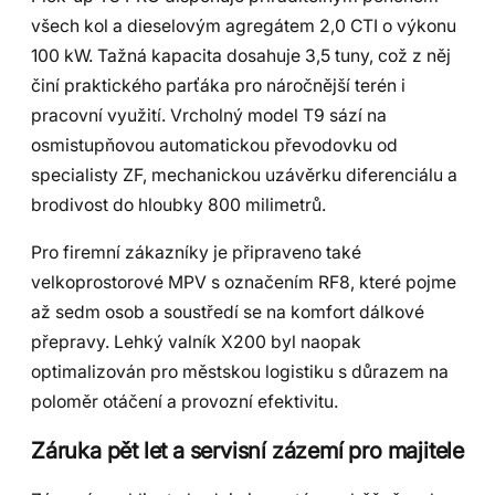
všech kol a dieselovým agregátem 2,0 CTI o výkonu
100 kW. Tažná kapacita dosahuje 3,5 tuny, což z něj
činí praktického parťáka pro náročnější terén i
pracovní využití. Vrcholný model T9 sází na
osmistupňovou automatickou převodovku od
specialisty ZF, mechanickou uzávěrku diferenciálu a
brodivost do hloubky 800 milimetrů.
Pro firemní zákazníky je připraveno také
velkoprostorové MPV s označením RF8, které pojme
až sedm osob a soustředí se na komfort dálkové
přepravy. Lehký valník X200 byl naopak
optimalizován pro městskou logistiku s důrazem na
poloměr otáčení a provozní efektivitu.
Záruka pět let a servisní zázemí pro majitele