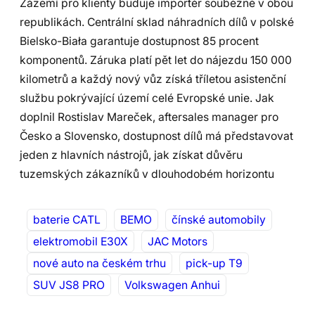
Zázemí pro klienty buduje importér souběžně v obou
republikách. Centrální sklad náhradních dílů v polské
Bielsko-Biała garantuje dostupnost 85 procent
komponentů. Záruka platí pět let do nájezdu 150 000
kilometrů a každý nový vůz získá tříletou asistenční
službu pokrývající území celé Evropské unie. Jak
doplnil Rostislav Mareček, aftersales manager pro
Česko a Slovensko, dostupnost dílů má představovat
jeden z hlavních nástrojů, jak získat důvěru
tuzemských zákazníků v dlouhodobém horizontu
baterie CATL
BEMO
čínské automobily
elektromobil E30X
JAC Motors
nové auto na českém trhu
pick-up T9
SUV JS8 PRO
Volkswagen Anhui