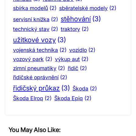
sbírka modelů
(2)
sběratelské modely
(2)
stěhování
(3)
servisní knížka
(2)
technický stav
(2)
traktory
(2)
užitkové vozy
(3)
vojenská technika
(2)
vozidlo
(2)
vozový park
(2)
výkup aut
(2)
zimní pneumatiky
(2)
řidič
(2)
řidičské oprávnění
(2)
řidičský průkaz
(3)
Škoda
(2)
Škoda Elroq
(2)
Škoda Epiq
(2)
You May Also Like: