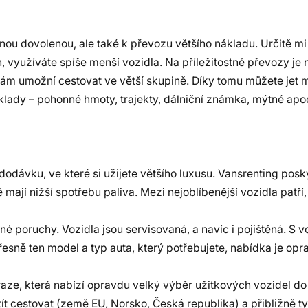
nnou dovolenou, ale také k převozu většího nákladu. Určitě mi
 využíváte spíše menší vozidla. Na příležitostné převozy je 
ám umožní cestovat ve větší skupině. Díky tomu můžete jet 
lady – pohonné hmoty, trajekty, dálniční známka, mýtné apo
 dodávku, ve které si užijete většího luxusu. Vansrenting pos
ají nižší spotřebu paliva. Mezi nejoblíbenější vozidla patří‚
é poruchy. Vozidla jsou servisovaná, a navíc i pojištěná. S
sně ten model a typ auta, který potřebujete, nabídka je opra
ze, která nabízí opravdu velký výběr užitkových vozidel do 3
ít cestovat (země EU, Norsko, Česká republika) a přibližně t