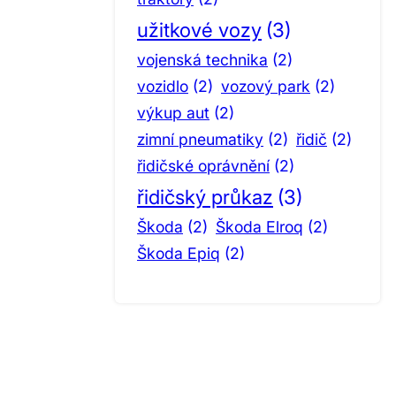
užitkové vozy
(3)
vojenská technika
(2)
vozidlo
(2)
vozový park
(2)
výkup aut
(2)
zimní pneumatiky
(2)
řidič
(2)
řidičské oprávnění
(2)
řidičský průkaz
(3)
Škoda
(2)
Škoda Elroq
(2)
Škoda Epiq
(2)