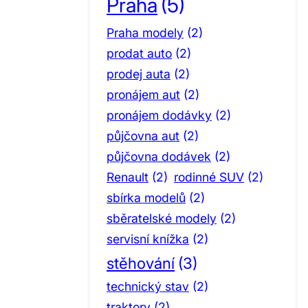
Praha
(5)
Praha modely
(2)
prodat auto
(2)
prodej auta
(2)
pronájem aut
(2)
pronájem dodávky
(2)
půjčovna aut
(2)
půjčovna dodávek
(2)
Renault
(2)
rodinné SUV
(2)
sbírka modelů
(2)
sběratelské modely
(2)
servisní knížka
(2)
stěhování
(3)
technický stav
(2)
traktory
(2)