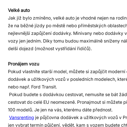
Velké auto
Jak již bylo zmíněno, velké auto je vhodné nejen na rodi
že na běžné jízdy po městě nebo příměstských oblastech,
nejlevnější zapůjčení dodávky. Minivany nebo dodávky v
vozy jen jedním. Díky tomu budou maximálně sníženy nák
delší dojezd (možnost vystřídání řidičů).
Pronájem vozu
Pokud vlastníte starší model, můžete si zapůjčit moderní
dodávek a užitkových vozů v posledních modelech, které m
nebo např. Ford Transit.
Pokud budete s dodávkou cestovat, nemusíte se bát žádn
cestovat do celé EU neomezeně. Pronajmout si můžete pře
100 modelů. Je jen na vás, kterému dáte přednost.
Vansrenting
je půjčovna dodávek a užitkových vozů v Pra
jen vybrat termín půjčení, vědět, kam s vozem budete cht