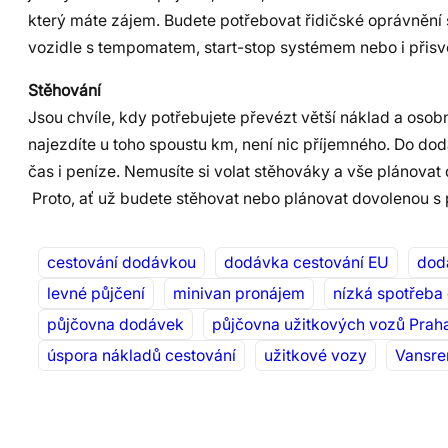
který máte zájem. Budete potřebovat řidičské oprávnění 
vozidle s tempomatem, start-stop systémem nebo i přisv
Stěhování
Jsou chvíle, kdy potřebujete převézt větší náklad a osobn
najezdíte u toho spoustu km, není nic příjemného. Do do
čas i peníze. Nemusíte si volat stěhováky a vše plánovat
Proto, ať už budete stěhovat nebo plánovat dovolenou s p
cestování dodávkou
dodávka cestování EU
dod
levné půjčení
minivan pronájem
nízká spotřeba
půjčovna dodávek
půjčovna užitkových vozů Prah
úspora nákladů cestování
užitkové vozy
Vansre