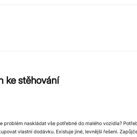
n ke stěhování
te problém naskládat vše potřebné do malého vozidla? Potře
povat vlastní dodávku. Existuje jiné, levnější řešení. Zapůjč