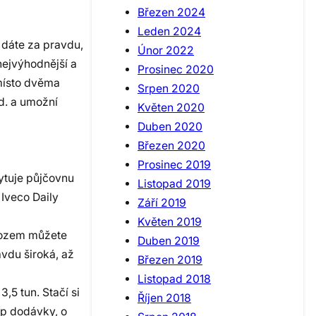
Březen 2024
Leden 2024
 dáte za pravdu,
Únor 2022
nejvýhodnější a
Prosinec 2020
místo dvěma
Srpen 2020
d. a umožní
Květen 2020
Duben 2020
Březen 2020
Prosinec 2019
kytuje půjčovnu
Listopad 2019
 Iveco Daily
Září 2019
Květen 2019
 vozem můžete
Duben 2019
vdu široká, až
Březen 2019
Listopad 2018
,5 tun. Stačí si
Říjen 2018
yp dodávky, o