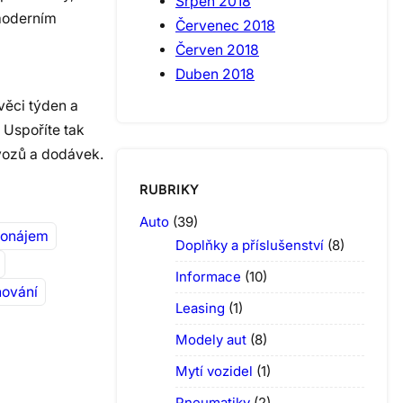
Srpen 2018
 moderním
Červenec 2018
Červen 2018
Duben 2018
věci týden a
 Uspoříte tak
 vozů a dodávek.
RUBRIKY
Auto
(39)
ronájem
Doplňky a příslušenství
(8)
Informace
(10)
hování
Leasing
(1)
Modely aut
(8)
Mytí vozidel
(1)
Pneumatiky
(2)