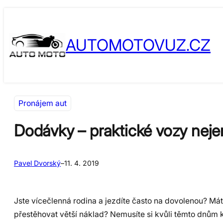
Přeskočit
Skip
na
to
AUTOMOTOVUZ.CZ
obsah
content
Pronájem aut
Dodávky – praktické vozy neje
Pavel Dvorský
–
11. 4. 2019
Jste vícečlenná rodina a jezdíte často na dovolenou? Má
přestěhovat větší náklad? Nemusíte si kvůli těmto dnům ku