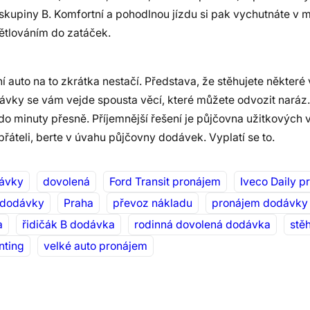
skupiny B. Komfortní a pohodlnou jízdu si pak vychutnáte v
ětlováním do zatáček.
í auto na to zkrátka nestačí. Představa, že stěhujete některé 
dávky se vám vejde spousta věcí, které můžete odvozit naráz.
 do minuty přesně. Příjemnější řešení je půjčovna užitkových
řáteli, berte v úvahu půjčovny dodávek. Vyplatí se to.
ávky
dovolená
Ford Transit pronájem
Iveco Daily p
 dodávky
Praha
převoz nákladu
pronájem dodávky
a
řidičák B dodávka
rodinná dovolená dodávka
stě
nting
velké auto pronájem