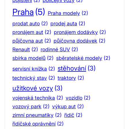
pojištění
(2)
policejní vozy
(2)
Praha
(5)
Praha modely
(2)
prodat auto
(2)
prodej auta
(2)
pronájem aut
(2)
pronájem dodávky
(2)
půjčovna aut
(2)
půjčovna dodávek
(2)
Renault
(2)
rodinné SUV
(2)
sbírka modelů
(2)
sběratelské modely
(2)
stěhování
(3)
servisní knížka
(2)
technický stav
(2)
traktory
(2)
užitkové vozy
(3)
vojenská technika
(2)
vozidlo
(2)
vozový park
(2)
výkup aut
(2)
zimní pneumatiky
(2)
řidič
(2)
řidičské oprávnění
(2)