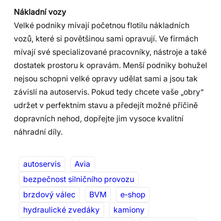
Nákladní vozy
Velké podniky mívají početnou flotilu nákladních
vozů, které si povětšinou sami opravují. Ve firmách
mívají své specializované pracovníky, nástroje a také
dostatek prostoru k opravám. Menší podniky bohužel
nejsou schopni velké opravy udělat sami a jsou tak
závislí na autoservis. Pokud tedy chcete vaše „obry“
udržet v perfektním stavu a předejít možné příčině
dopravních nehod, dopřejte jim vysoce kvalitní
náhradní díly.
autoservis
Avia
bezpečnost silničního provozu
brzdový válec
BVM
e‑shop
hydraulické zvedáky
kamiony