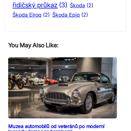
řidičský průkaz
(3)
Škoda
(2)
Škoda Elroq
(2)
Škoda Epiq
(2)
You May Also Like:
Muzea automobilů od veteránů po moderní