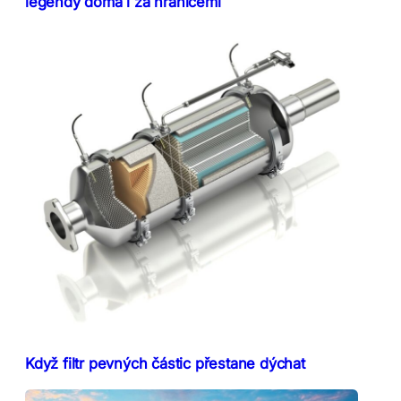
legendy doma i za hranicemi
Když filtr pevných částic přestane dýchat