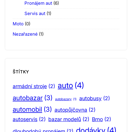
Pronájem aut
(6)
Servis aut
(1)
Moto
(0)
Nezařazené
(1)
ŠTÍTKY
auto
(4)
armádní stroje
(2)
autobazar
(3)
autobusy
(2)
autobazary
(1)
automobil
(3)
autopůjčovna
(2)
autoservis
(2)
bazar modelů
(2)
Brno
(2)
dodávky
(4)
dlouhodobý pronájem
(2)