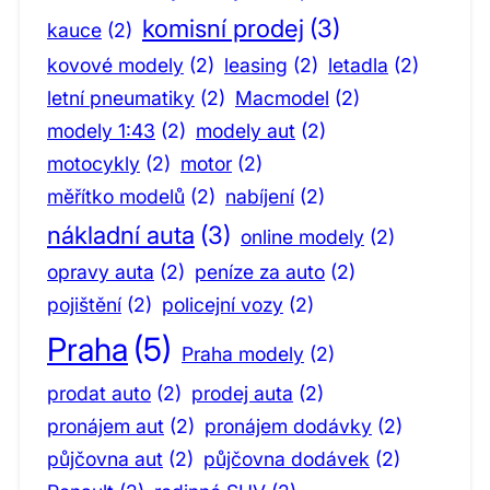
komisní prodej
(3)
kauce
(2)
kovové modely
(2)
leasing
(2)
letadla
(2)
letní pneumatiky
(2)
Macmodel
(2)
modely 1:43
(2)
modely aut
(2)
motocykly
(2)
motor
(2)
měřítko modelů
(2)
nabíjení
(2)
nákladní auta
(3)
online modely
(2)
opravy auta
(2)
peníze za auto
(2)
pojištění
(2)
policejní vozy
(2)
Praha
(5)
Praha modely
(2)
prodat auto
(2)
prodej auta
(2)
pronájem aut
(2)
pronájem dodávky
(2)
půjčovna aut
(2)
půjčovna dodávek
(2)