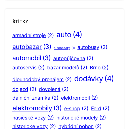
ŠTÍTKY
auto
(4)
armádní stroje
(2)
autobazar
(3)
autobusy
(2)
autobazary
(1)
automobil
(3)
autopůjčovna
(2)
autoservis
(2)
bazar modelů
(2)
Brno
(2)
dodávky
(4)
dlouhodobý pronájem
(2)
dojezd
(2)
dovolená
(2)
dálniční známka
(2)
elektromobil
(2)
elektromobily
(3)
e‑shop
(2)
Ford
(2)
hasičské vozy
(2)
historické modely
(2)
historické vozy
(2)
hybridní pohon
(2)