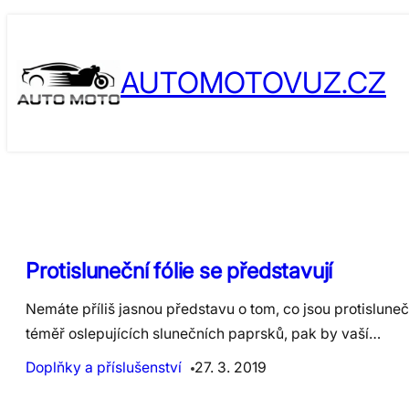
Skip
to
AUTOMOTOVUZ.CZ
content
Protisluneční fólie se představují
Nemáte příliš jasnou představu o tom, co jsou protislunečn
téměř oslepujících slunečních paprsků, pak by vaší…
Doplňky a příslušenství
27. 3. 2019