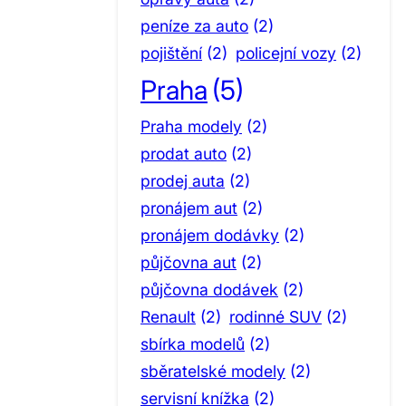
peníze za auto
(2)
pojištění
(2)
policejní vozy
(2)
Praha
(5)
Praha modely
(2)
prodat auto
(2)
prodej auta
(2)
pronájem aut
(2)
pronájem dodávky
(2)
půjčovna aut
(2)
půjčovna dodávek
(2)
Renault
(2)
rodinné SUV
(2)
sbírka modelů
(2)
sběratelské modely
(2)
servisní knížka
(2)