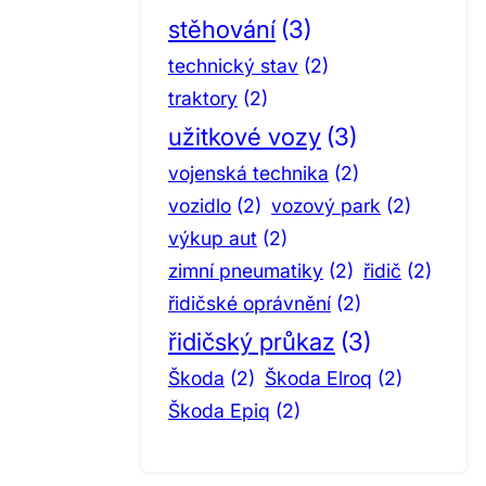
stěhování
(3)
technický stav
(2)
traktory
(2)
užitkové vozy
(3)
vojenská technika
(2)
vozidlo
(2)
vozový park
(2)
výkup aut
(2)
zimní pneumatiky
(2)
řidič
(2)
řidičské oprávnění
(2)
řidičský průkaz
(3)
Škoda
(2)
Škoda Elroq
(2)
Škoda Epiq
(2)