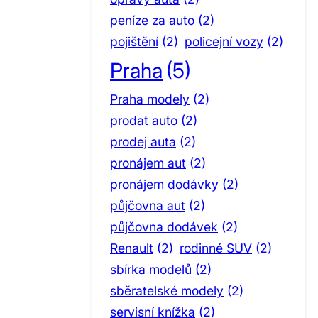
peníze za auto
(2)
pojištění
(2)
policejní vozy
(2)
Praha
(5)
Praha modely
(2)
prodat auto
(2)
prodej auta
(2)
pronájem aut
(2)
pronájem dodávky
(2)
půjčovna aut
(2)
půjčovna dodávek
(2)
Renault
(2)
rodinné SUV
(2)
sbírka modelů
(2)
sběratelské modely
(2)
servisní knížka
(2)