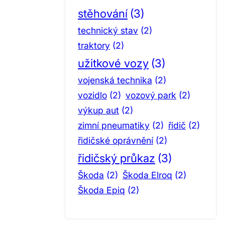
stěhování
(3)
technický stav
(2)
traktory
(2)
užitkové vozy
(3)
vojenská technika
(2)
vozidlo
(2)
vozový park
(2)
výkup aut
(2)
zimní pneumatiky
(2)
řidič
(2)
řidičské oprávnění
(2)
řidičský průkaz
(3)
Škoda
(2)
Škoda Elroq
(2)
Škoda Epiq
(2)