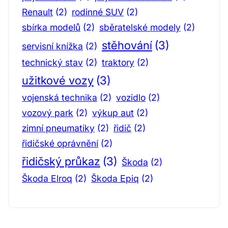
Renault
(2)
rodinné SUV
(2)
sbírka modelů
(2)
sběratelské modely
(2)
stěhování
(3)
servisní knížka
(2)
technický stav
(2)
traktory
(2)
užitkové vozy
(3)
vojenská technika
(2)
vozidlo
(2)
vozový park
(2)
výkup aut
(2)
zimní pneumatiky
(2)
řidič
(2)
řidičské oprávnění
(2)
řidičský průkaz
(3)
Škoda
(2)
Škoda Elroq
(2)
Škoda Epiq
(2)