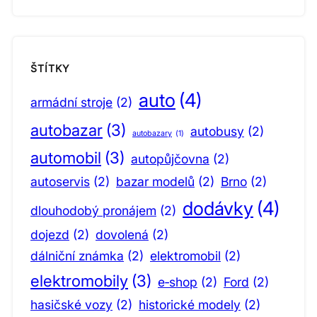
ŠTÍTKY
auto
(4)
armádní stroje
(2)
autobazar
(3)
autobusy
(2)
autobazary
(1)
automobil
(3)
autopůjčovna
(2)
autoservis
(2)
bazar modelů
(2)
Brno
(2)
dodávky
(4)
dlouhodobý pronájem
(2)
dojezd
(2)
dovolená
(2)
dálniční známka
(2)
elektromobil
(2)
elektromobily
(3)
e‑shop
(2)
Ford
(2)
hasičské vozy
(2)
historické modely
(2)