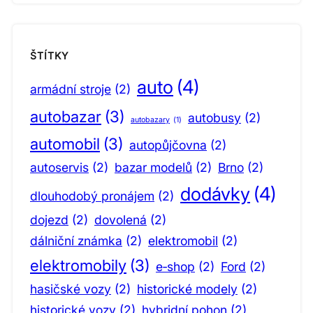
ŠTÍTKY
auto
(4)
armádní stroje
(2)
autobazar
(3)
autobusy
(2)
autobazary
(1)
automobil
(3)
autopůjčovna
(2)
autoservis
(2)
bazar modelů
(2)
Brno
(2)
dodávky
(4)
dlouhodobý pronájem
(2)
dojezd
(2)
dovolená
(2)
dálniční známka
(2)
elektromobil
(2)
elektromobily
(3)
e‑shop
(2)
Ford
(2)
hasičské vozy
(2)
historické modely
(2)
historické vozy
(2)
hybridní pohon
(2)