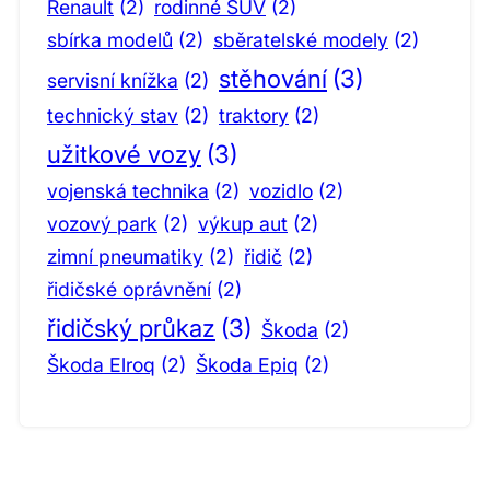
Renault
(2)
rodinné SUV
(2)
sbírka modelů
(2)
sběratelské modely
(2)
stěhování
(3)
servisní knížka
(2)
technický stav
(2)
traktory
(2)
užitkové vozy
(3)
vojenská technika
(2)
vozidlo
(2)
vozový park
(2)
výkup aut
(2)
zimní pneumatiky
(2)
řidič
(2)
řidičské oprávnění
(2)
řidičský průkaz
(3)
Škoda
(2)
Škoda Elroq
(2)
Škoda Epiq
(2)