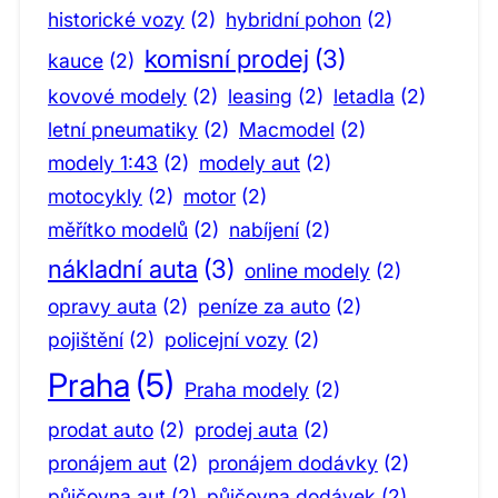
historické vozy
(2)
hybridní pohon
(2)
komisní prodej
(3)
kauce
(2)
kovové modely
(2)
leasing
(2)
letadla
(2)
letní pneumatiky
(2)
Macmodel
(2)
modely 1:43
(2)
modely aut
(2)
motocykly
(2)
motor
(2)
měřítko modelů
(2)
nabíjení
(2)
nákladní auta
(3)
online modely
(2)
opravy auta
(2)
peníze za auto
(2)
pojištění
(2)
policejní vozy
(2)
Praha
(5)
Praha modely
(2)
prodat auto
(2)
prodej auta
(2)
pronájem aut
(2)
pronájem dodávky
(2)
půjčovna aut
(2)
půjčovna dodávek
(2)