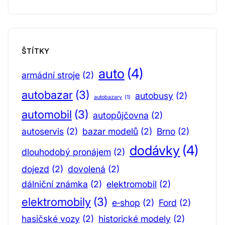
ŠTÍTKY
auto
(4)
armádní stroje
(2)
autobazar
(3)
autobusy
(2)
autobazary
(1)
automobil
(3)
autopůjčovna
(2)
autoservis
(2)
bazar modelů
(2)
Brno
(2)
dodávky
(4)
dlouhodobý pronájem
(2)
dojezd
(2)
dovolená
(2)
dálniční známka
(2)
elektromobil
(2)
elektromobily
(3)
e‑shop
(2)
Ford
(2)
hasičské vozy
(2)
historické modely
(2)