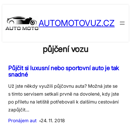
Skip
to
AUTOMOTOVUZ.CZ
content
půjčení vozu
Půjčit si luxusní nebo sportovní auto je tak
snadné
Už jste někdy využili půjčovnu auta? Možná jste se
s tímto servisem setkali prvně na dovolené, kdy jste
po příletu na letiště potřebovali k dalšímu cestování
zapůjčit…
Pronájem aut
24. 11. 2018