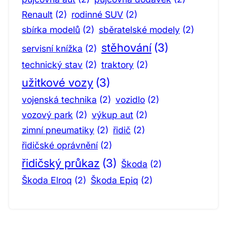
Renault
(2)
rodinné SUV
(2)
sbírka modelů
(2)
sběratelské modely
(2)
stěhování
(3)
servisní knížka
(2)
technický stav
(2)
traktory
(2)
užitkové vozy
(3)
vojenská technika
(2)
vozidlo
(2)
vozový park
(2)
výkup aut
(2)
zimní pneumatiky
(2)
řidič
(2)
řidičské oprávnění
(2)
řidičský průkaz
(3)
Škoda
(2)
Škoda Elroq
(2)
Škoda Epiq
(2)