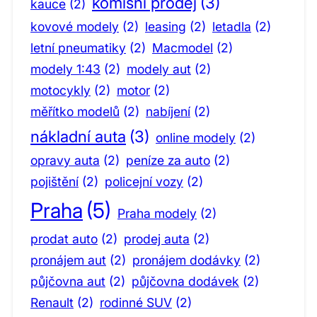
komisní prodej
(3)
kauce
(2)
kovové modely
(2)
leasing
(2)
letadla
(2)
letní pneumatiky
(2)
Macmodel
(2)
modely 1:43
(2)
modely aut
(2)
motocykly
(2)
motor
(2)
měřítko modelů
(2)
nabíjení
(2)
nákladní auta
(3)
online modely
(2)
opravy auta
(2)
peníze za auto
(2)
pojištění
(2)
policejní vozy
(2)
Praha
(5)
Praha modely
(2)
prodat auto
(2)
prodej auta
(2)
pronájem aut
(2)
pronájem dodávky
(2)
půjčovna aut
(2)
půjčovna dodávek
(2)
Renault
(2)
rodinné SUV
(2)