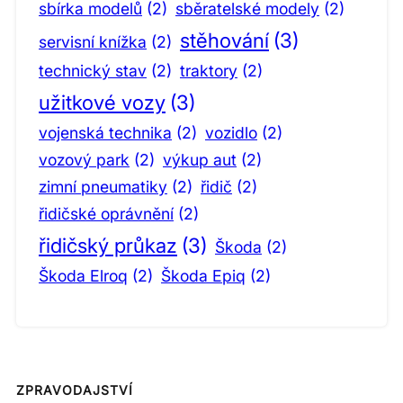
sbírka modelů
(2)
sběratelské modely
(2)
stěhování
(3)
servisní knížka
(2)
technický stav
(2)
traktory
(2)
užitkové vozy
(3)
vojenská technika
(2)
vozidlo
(2)
vozový park
(2)
výkup aut
(2)
zimní pneumatiky
(2)
řidič
(2)
řidičské oprávnění
(2)
řidičský průkaz
(3)
Škoda
(2)
Škoda Elroq
(2)
Škoda Epiq
(2)
ZPRAVODAJSTVÍ