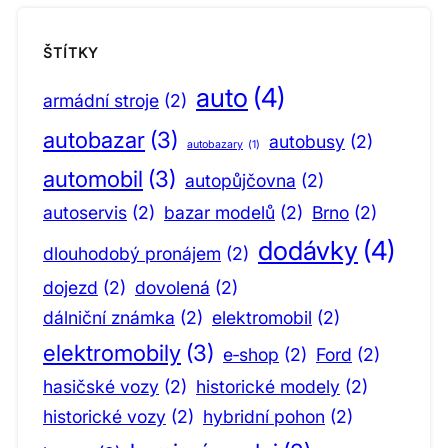
ŠTÍTKY
auto
(4)
armádní stroje
(2)
autobazar
(3)
autobusy
(2)
autobazary
(1)
automobil
(3)
autopůjčovna
(2)
autoservis
(2)
bazar modelů
(2)
Brno
(2)
dodávky
(4)
dlouhodobý pronájem
(2)
dojezd
(2)
dovolená
(2)
dálniční známka
(2)
elektromobil
(2)
elektromobily
(3)
e‑shop
(2)
Ford
(2)
hasičské vozy
(2)
historické modely
(2)
historické vozy
(2)
hybridní pohon
(2)