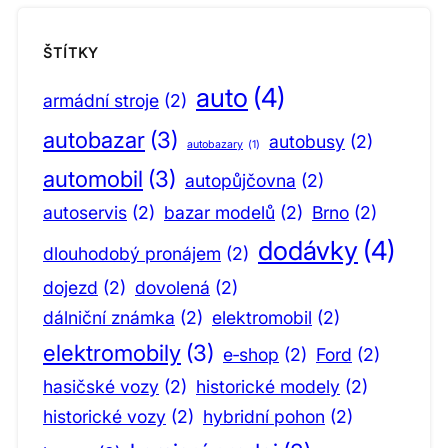
ŠTÍTKY
auto
(4)
armádní stroje
(2)
autobazar
(3)
autobusy
(2)
autobazary
(1)
automobil
(3)
autopůjčovna
(2)
autoservis
(2)
bazar modelů
(2)
Brno
(2)
dodávky
(4)
dlouhodobý pronájem
(2)
dojezd
(2)
dovolená
(2)
dálniční známka
(2)
elektromobil
(2)
elektromobily
(3)
e‑shop
(2)
Ford
(2)
hasičské vozy
(2)
historické modely
(2)
historické vozy
(2)
hybridní pohon
(2)