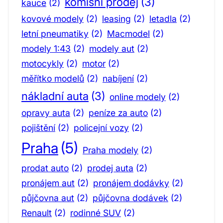
komisní prodej
(3)
kauce
(2)
kovové modely
(2)
leasing
(2)
letadla
(2)
letní pneumatiky
(2)
Macmodel
(2)
modely 1:43
(2)
modely aut
(2)
motocykly
(2)
motor
(2)
měřítko modelů
(2)
nabíjení
(2)
nákladní auta
(3)
online modely
(2)
opravy auta
(2)
peníze za auto
(2)
pojištění
(2)
policejní vozy
(2)
Praha
(5)
Praha modely
(2)
prodat auto
(2)
prodej auta
(2)
pronájem aut
(2)
pronájem dodávky
(2)
půjčovna aut
(2)
půjčovna dodávek
(2)
Renault
(2)
rodinné SUV
(2)