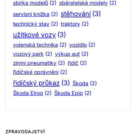
sbírka modelů
(2)
sběratelské modely
(2)
stěhování
(3)
servisní knížka
(2)
technický stav
(2)
traktory
(2)
užitkové vozy
(3)
vojenská technika
(2)
vozidlo
(2)
vozový park
(2)
výkup aut
(2)
zimní pneumatiky
(2)
řidič
(2)
řidičské oprávnění
(2)
řidičský průkaz
(3)
Škoda
(2)
Škoda Elroq
(2)
Škoda Epiq
(2)
ZPRAVODAJSTVÍ