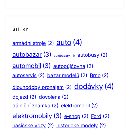
ŠTÍTKY
auto
(4)
armádní stroje
(2)
autobazar
(3)
autobusy
(2)
autobazary
(1)
automobil
(3)
autopůjčovna
(2)
autoservis
(2)
bazar modelů
(2)
Brno
(2)
dodávky
(4)
dlouhodobý pronájem
(2)
dojezd
(2)
dovolená
(2)
dálniční známka
(2)
elektromobil
(2)
elektromobily
(3)
e‑shop
(2)
Ford
(2)
hasičské vozy
(2)
historické modely
(2)