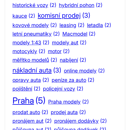
historické vozy
(2)
hybridní pohon
(2)
komisní prodej
(3)
kauce
(2)
kovové modely
(2)
leasing
(2)
letadla
(2)
letní pneumatiky
(2)
Macmodel
(2)
modely 1:43
(2)
modely aut
(2)
motocykly
(2)
motor
(2)
měřítko modelů
(2)
nabíjení
(2)
nákladní auta
(3)
online modely
(2)
opravy auta
(2)
peníze za auto
(2)
pojištění
(2)
policejní vozy
(2)
Praha
(5)
Praha modely
(2)
prodat auto
(2)
prodej auta
(2)
pronájem aut
(2)
pronájem dodávky
(2)
půjčovna aut
(2)
půjčovna dodávek
(2)