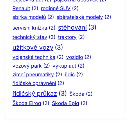
Renault
(2)
rodinné SUV
(2)
sbírka modelů
(2)
sběratelské modely
(2)
stěhování
(3)
servisní knížka
(2)
technický stav
(2)
traktory
(2)
užitkové vozy
(3)
vojenská technika
(2)
vozidlo
(2)
vozový park
(2)
výkup aut
(2)
zimní pneumatiky
(2)
řidič
(2)
řidičské oprávnění
(2)
řidičský průkaz
(3)
Škoda
(2)
Škoda Elroq
(2)
Škoda Epiq
(2)