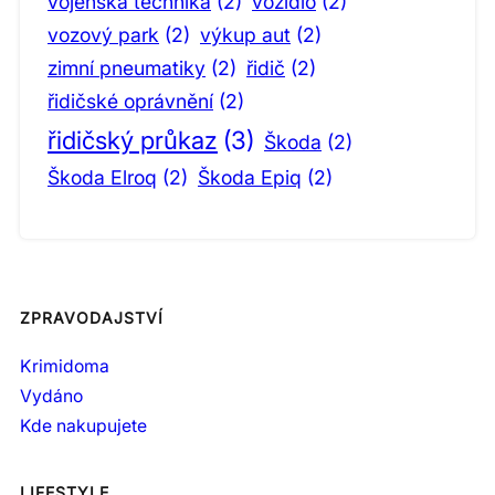
vojenská technika
(2)
vozidlo
(2)
vozový park
(2)
výkup aut
(2)
zimní pneumatiky
(2)
řidič
(2)
řidičské oprávnění
(2)
řidičský průkaz
(3)
Škoda
(2)
Škoda Elroq
(2)
Škoda Epiq
(2)
ZPRAVODAJSTVÍ
Krimidoma
Vydáno
Kde nakupujete
LIFESTYLE