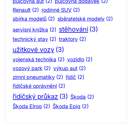
půjčovna aut
(2)
půjčovna dodávek
(2)
Renault
(2)
rodinné SUV
(2)
sbírka modelů
(2)
sběratelské modely
(2)
stěhování
(3)
servisní knížka
(2)
technický stav
(2)
traktory
(2)
užitkové vozy
(3)
vojenská technika
(2)
vozidlo
(2)
vozový park
(2)
výkup aut
(2)
zimní pneumatiky
(2)
řidič
(2)
řidičské oprávnění
(2)
řidičský průkaz
(3)
Škoda
(2)
Škoda Elroq
(2)
Škoda Epiq
(2)