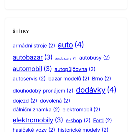
ŠTÍTKY
auto
(4)
armádní stroje
(2)
autobazar
(3)
autobusy
(2)
autobazary
(1)
automobil
(3)
autopůjčovna
(2)
autoservis
(2)
bazar modelů
(2)
Brno
(2)
dodávky
(4)
dlouhodobý pronájem
(2)
dojezd
(2)
dovolená
(2)
dálniční známka
(2)
elektromobil
(2)
elektromobily
(3)
e‑shop
(2)
Ford
(2)
hasičské vozy
(2)
historické modely
(2)